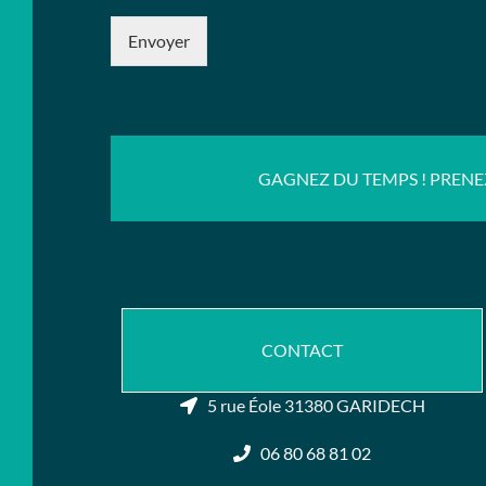
D
*
Envoyer
GAGNEZ DU TEMPS ! PRENE
CONTACT
5 rue Éole 31380 GARIDECH
06 80 68 81 02