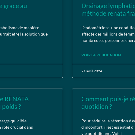
e grace au
Drainage lymphati
méthode renata fran
abolisme de manière
L’endométriose, une conditi
urrait être la solution que
affecte des millions de femme
nombreuses personnes cher
VOIR LA PUBLICATION
21 avril 2024
que RENATA
Comment puis-je ré
 poids ?
quotidien ?
sage qui cible
Pour réduire la rétention d’e
 rôle crucial dans
d’inconfort, il est essentiel
vie quotidienne. Voici